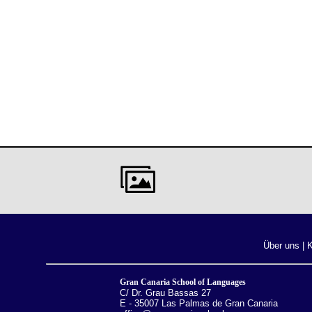
Über uns
|
K
Gran Canaria School of Languages
C/ Dr. Grau Bassas 27
E - 35007 Las Palmas de Gran Canaria