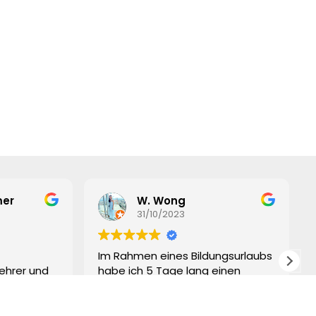
er
W. Wong
31/10/2023
Im Rahmen eines Bildungsurlaubs
ehrer und
habe ich 5 Tage lang einen
tastisch.
Spanischkurs an der Gran Canaria
ahrungen
School of Languages besucht.
tehen auch