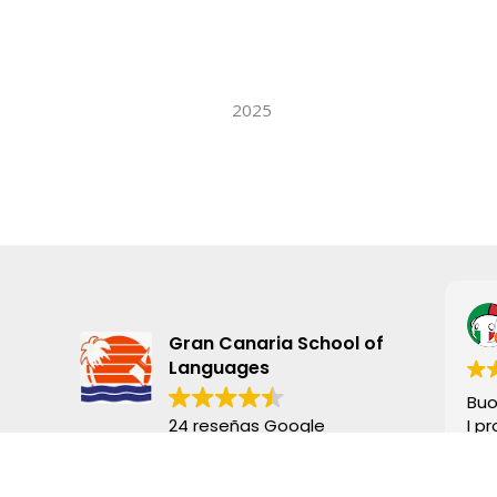
2025
Gran Canaria School of
Languages
Buo
24 reseñas Google
I p
disp
Escribe una reseña
Lo 
Ci 