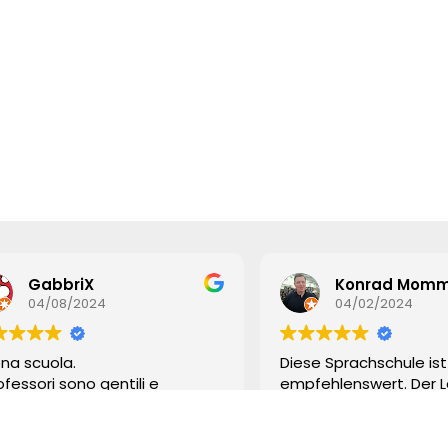
GabbriX
Konrad Momm
04/08/2024
04/02/2024
na scuola.
Diese Sprachschule ist
rofessori sono gentili e
empfehlenswert. Der L
onibili.
die Lehrerinen sind fan
studentato è ottimo.
Ich habe nur gute Erf
sono stato per una settimana
gemacht und es ents